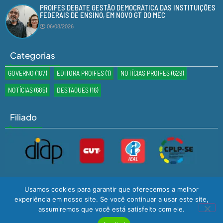
PROIFES DEBATE GESTÃO DEMOCRÁTICA DAS INSTITUIÇÕES
FEDERAIS DE ENSINO, EM NOVO GT DO MEC
06/08/2026
Categorias
GOVERNO
(187)
EDITORA PROIFES
(1)
NOTÍCIAS PROIFES
(629)
NOTÍCIAS
(685)
DESTAQUES
(16)
Filiado
Usamos cookies para garantir que oferecemos a melhor
experiência em nosso site. Se você continuar a usar este site,
assumiremos que você está satisfeito com ele.
Desenvolvido por
GMS TECNOLOGIA
© Todos os Direitos Reservados
2024