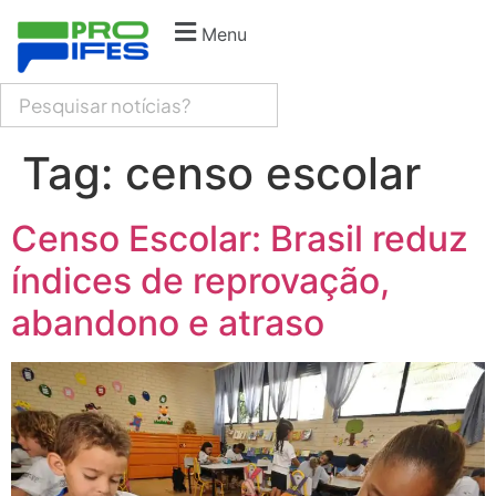
Menu
Tag:
censo escolar
Censo Escolar: Brasil reduz
índices de reprovação,
abandono e atraso