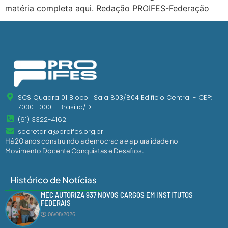
matéria completa aqui. Redação PROIFES-Federação
SCS Quadra 01 Bloco I Sala 803/804 Edifício Central - CEP:
70301-000 - Brasília/DF
(61) 3322-4162
secretaria@proifes.org.br
Há 20 anos construindo a democracia e a pluralidade no
Movimento Docente Conquistas e Desafios.
Histórico de Notícias
MEC AUTORIZA 937 NOVOS CARGOS EM INSTITUTOS
FEDERAIS
06/08/2026