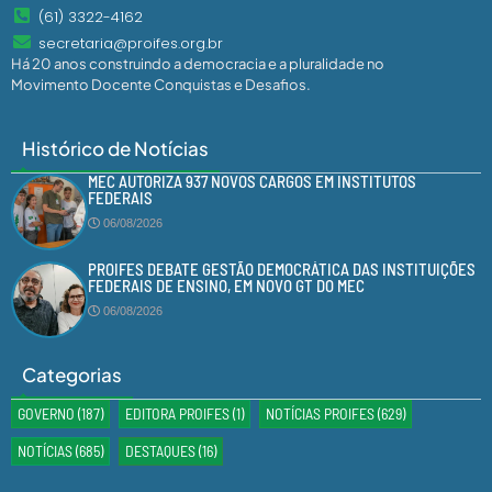
(61) 3322-4162
secretaria@proifes.org.br
Há 20 anos construindo a democracia e a pluralidade no
Movimento Docente Conquistas e Desafios.
Histórico de Notícias
MEC AUTORIZA 937 NOVOS CARGOS EM INSTITUTOS
FEDERAIS
06/08/2026
PROIFES DEBATE GESTÃO DEMOCRÁTICA DAS INSTITUIÇÕES
FEDERAIS DE ENSINO, EM NOVO GT DO MEC
06/08/2026
Categorias
GOVERNO
(187)
EDITORA PROIFES
(1)
NOTÍCIAS PROIFES
(629)
NOTÍCIAS
(685)
DESTAQUES
(16)