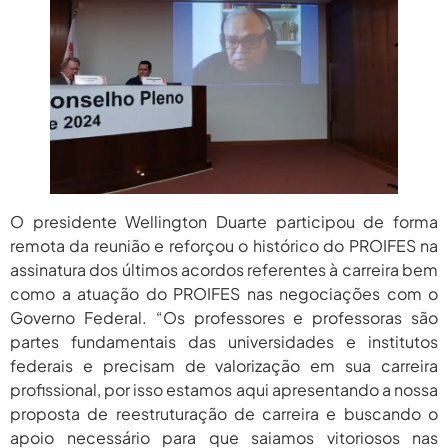
2026
agosto 6,
PROIFES Celebra Os 58 Anos Da
APUB...
2026
agosto 6,
MEC Autoriza 937 Novos Cargos Em
Institutos Federais...
2026
O presidente Wellington Duarte participou de forma
remota da reunião e reforçou o histórico do PROIFES na
assinatura dos últimos acordos referentes à carreira bem
como a atuação do PROIFES nas negociações com o
Governo Federal. “Os professores e professoras são
partes fundamentais das universidades e institutos
federais e precisam de valorização em sua carreira
profissional, por isso estamos aqui apresentando a nossa
proposta de reestruturação de carreira e buscando o
apoio necessário para que saiamos vitoriosos nas