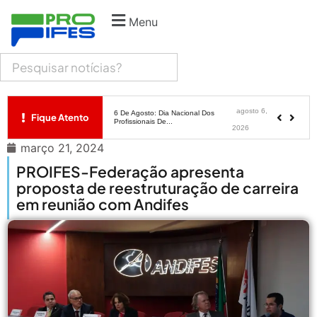
Menu
agosto 6,
MEC Autoriza 937 Novos Cargos Em
Institutos Federais...
2026
agosto
Balanço Da 78ª SBPC: Na Primeira
Participação, PROIFES...
6, 2026
agosto 6,
6 De Agosto: Dia Nacional Dos
Fique Atento
Profissionais De...
2026
março 21, 2024
agosto 6,
PROIFES Celebra Os 58 Anos Da
APUB...
PROIFES-Federação apresenta
2026
proposta de reestruturação de carreira
agosto 6,
MEC Autoriza 937 Novos Cargos Em
em reunião com Andifes
Institutos Federais...
2026
agosto
Balanço Da 78ª SBPC: Na Primeira
Participação, PROIFES...
6, 2026
agosto 6,
6 De Agosto: Dia Nacional Dos
Profissionais De...
2026