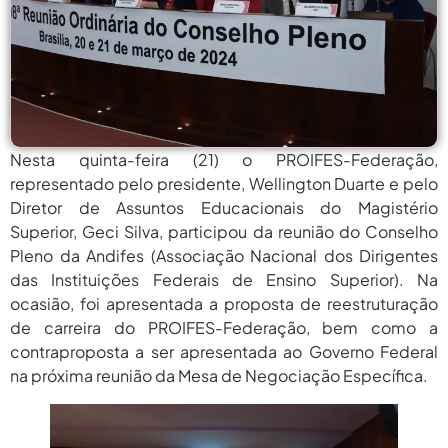
agosto 6,
PROIFES Celebra Os 58 Anos Da
APUB...
2026
agosto 6,
MEC Autoriza 937 Novos Cargos Em
Institutos Federais...
2026
agosto
Balanço Da 78ª SBPC: Na Primeira
Participação, PROIFES...
6, 2026
Nesta quinta-feira (21) o PROIFES-Federação,
representado pelo presidente, Wellington Duarte e pelo
agosto 6,
6 De Agosto: Dia Nacional Dos
Diretor de Assuntos Educacionais do Magistério
Profissionais De...
2026
Superior, Geci Silva, participou da reunião do Conselho
agosto 6,
Pleno da Andifes (Associação Nacional dos Dirigentes
PROIFES Celebra Os 58 Anos Da
APUB...
2026
das Instituições Federais de Ensino Superior). Na
ocasião, foi apresentada a proposta de reestruturação
agosto 6,
MEC Autoriza 937 Novos Cargos Em
de carreira do PROIFES-Federação, bem como a
Institutos Federais...
2026
contraproposta a ser apresentada ao Governo Federal
agosto
na próxima reunião da Mesa de Negociação Específica.
Balanço Da 78ª SBPC: Na Primeira
Participação, PROIFES...
6, 2026
agosto 6,
6 De Agosto: Dia Nacional Dos
Profissionais De...