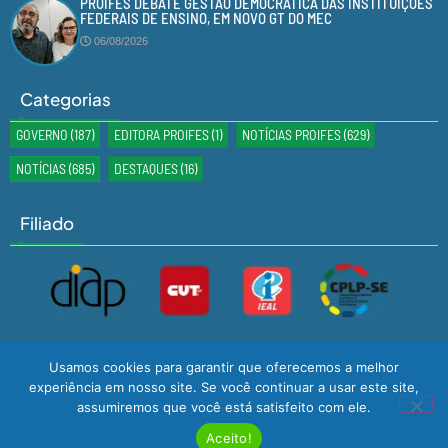
PROIFES DEBATE GESTÃO DEMOCRÁTICA DAS INSTITUIÇÕES
FEDERAIS DE ENSINO, EM NOVO GT DO MEC
06/08/2026
Categorias
GOVERNO
(187)
EDITORA PROIFES
(1)
NOTÍCIAS PROIFES
(629)
NOTÍCIAS
(685)
DESTAQUES
(16)
Filiado
Usamos cookies para garantir que oferecemos a melhor
experiência em nosso site. Se você continuar a usar este site,
assumiremos que você está satisfeito com ele.
Desenvolvido por
GMS TECNOLOGIA
© Todos os Direitos Reservados
2024
Aceito!