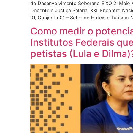
do Desenvolvimento Soberano EIXO 2: Meio Am
Docente e Justiça Salarial XXII Encontro Nac
01, Conjunto 01 – Setor de Hotéis e Turismo
Como medir o potencia
Institutos Federais qu
petistas (Lula e Dilma)