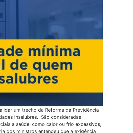
nvalidar um trecho da Reforma da Previdência
idades insalubres. São consideradas
iais à saúde, como calor ou frio excessivos,
oria dos ministros entendeu que a exigência