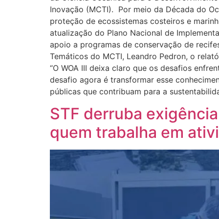
Inovação (MCTI). Por meio da Década do Ocea
proteção de ecossistemas costeiros e marinho
atualização do Plano Nacional de Implement
apoio a programas de conservação de recif
Temáticos do MCTI, Leandro Pedron, o relató
“O WOA III deixa claro que os desafios enfr
desafio agora é transformar esse conhecimen
públicas que contribuam para a sustentabil
STF derruba exigência
quem trabalha em ativ