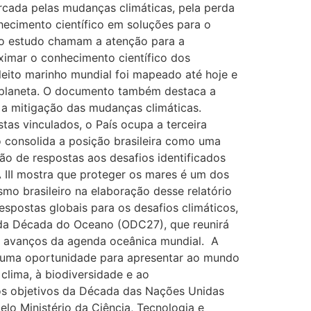
rcada pelas mudanças climáticas, pela perda
hecimento científico em soluções para o
 do estudo chamam a atenção para a
ximar o conhecimento científico dos
eito marinho mundial foi mapeado até hoje e
o planeta. O documento também destaca a
 a mitigação das mudanças climáticas.
tas vinculados, o País ocupa a terceira
 consolida a posição brasileira como uma
ção de respostas aos desafios identificados
A III mostra que proteger os mares é um dos
mo brasileiro na elaboração desse relatório
spostas globais para os desafios climáticos,
al da Década do Oceano (ODC27), que reunirá
 os avanços da agenda oceânica mundial. A
ta uma oportunidade para apresentar ao mundo
clima, à biodiversidade e ao
os objetivos da Década das Nações Unidas
lo Ministério da Ciência, Tecnologia e