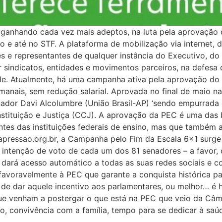
 ganhando cada vez mais adeptos, na luta pela aprovação d
o e até no STF. A plataforma de mobilização via internet,
s e representantes de qualquer instância do Executivo, do 
ndicatos, entidades e movimentos parceiros, na defesa de
ade. Atualmente, há uma campanha ativa pela aprovação do
manais, sem redução salarial. Aprovada no final de maio 
ador Davi Alcolumbre (União Brasil-AP) ‘sendo empurrada 
nstituição e Justiça (CCJ). A aprovação da PEC é uma das
ntes das instituições federais de ensino, mas que também 
napressao.org.br, a Campanha pelo Fim da Escala 6×1 surge 
intenção de voto de cada um dos 81 senadores – a favor, co
ela dará acesso automático a todas as suas redes sociais
 favoravelmente à PEC que garante a conquista histórica p
de dar aquele incentivo aos parlamentares, ou melhor… é h
e venham a postergar o que está na PEC que veio da Câm
so, convivência com a família, tempo para se dedicar à saú