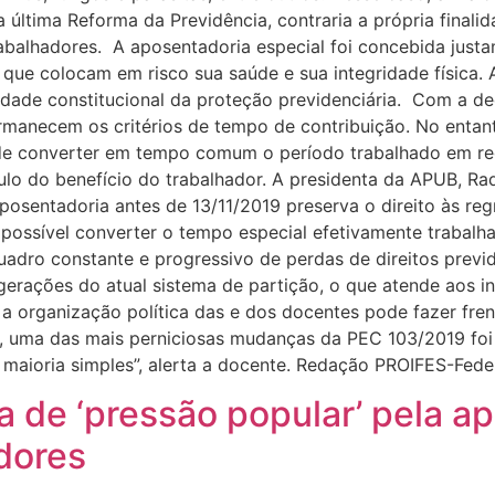
a última Reforma da Previdência, contraria a própria finali
rabalhadores. A aposentadoria especial foi concebida just
 que colocam em risco sua saúde e sua integridade física
idade constitucional da proteção previdenciária. Com a de
ermanecem os critérios de tempo de contribuição. No enta
de converter em tempo comum o período trabalhado em re
ulo do benefício do trabalhador. A presidenta da APUB, R
posentadoria antes de 13/11/2019 preserva o direito às r
o possível converter o tempo especial efetivamente trab
dro constante e progressivo de perdas de direitos previde
 gerações do atual sistema de partição, o que atende aos 
 a organização política das e dos docentes pode fazer fren
, uma das mais perniciosas mudanças da PEC 103/2019 foi 
er maioria simples”, alerta a docente. Redação PROIFES-Fed
a de ‘pressão popular’ pela a
dores