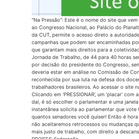
“Na Pressão”: Este é o nome do site que vem
ao Congresso Nacional, ao Palácio do Planalt
da CUT, permite o acesso direto a autoridade
campanhas que podem ser encaminhadas por si
que garantam mais direitos para a coletivid
Jornada de Trabalho, de 44 para 40 horas se
por decisão do presidente do Congresso, sen
deveria estar em análise no Comissão de Co
reconhecida por sua luta na defesa dos doce
trabalhadores brasileiros. Ao acessar o site 
Clicando em ‘PRESSIONAR’, um ‘placar’ com a 
daí, é só escolher o parlamentar e uma jan
instantânea solicita ao parlamentar que vote
quantos senadores você quiser! Então é hora 
não aceitaremos retrocessos ou mudanças qu
mais justo de trabalho, com direito a descan
PROIFES-Federação