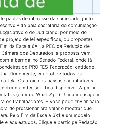
e pautas de interesse da sociedade, junto
 desenvolvida pela secretaria de comunicação
Legislativo e do Judiciário, por meio de
 projeto de lei específicos, ou propostas
 Fim da Escala 6×1, a PEC da Redução de
na Câmara dos Deputados, a proposta vem,
com a barriga’ no Senado Federal, onde já
 bandeiras do PROIFES-Federação, entidade
atua, firmemente, em prol de todos os
na tela. Os próximos passos são intuitivos.
ntra ou indeciso – fica disponível. A partir
 e contatos (como o WhatsApp). Uma mensagem
ara os trabalhadores. E você pode enviar para
ora de pressionar pra valer e mostrar que
ara. Pelo Fim da Escala 6X1 e um modelo
de e aos estudos. Clique e participe Redação