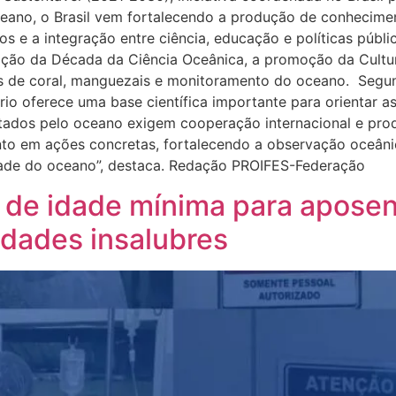
no, o Brasil vem fortalecendo a produção de conheciment
s e a integração entre ciência, educação e políticas públ
ação da Década da Ciência Oceânica, a promoção da Cultur
es de coral, manguezais e monitoramento do oceano. Segu
rio oferece uma base científica importante para orientar 
entados pelo oceano exigem cooperação internacional e pr
to em ações concretas, fortalecendo a observação oceânic
idade do oceano”, destaca. Redação PROIFES-Federação
 de idade mínima para aposen
idades insalubres