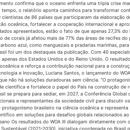
ento confirma que o oceano enfrenta uma tripla crise ma
 tempo, o relatório aponta caminhos para transformar con
 cientistas de 86 países que participaram da elaboração
ão oceânica, fortalecer a cooperação internacional e apro
ados apresentados, estão o fato de que apenas 27,3% do l
o de corais já afetou mais de 77% das áreas de recifes d
carbono azul, como manguezais e pradarias marinhas, para
asil foi um dos destaques da publicação. Com 40 especialis
 apenas dos Estados Unidos e do Reino Unido. O resultado
 oceânica e reforça a contribuição nacional para a constru
Tecnologia e Inovação, Luciana Santos, o lançamento do WO
que não há soluções duradouras sem ciência. “O protagonis
ientífica e fortalece o papel do País na construção de re
Brasil se prepara para sediar, em 2027, a Conferência Glob
cionais e representantes da sociedade civil para discutir
 o protagonismo brasileiro na ciência oceânica e represen
ntífico em soluções para desafios globais relacionados ao 
ano Os resultados do WOA III dialogam diretamente com 
ustentável (2021-2030), iniciativa coordenada no Brasil pe