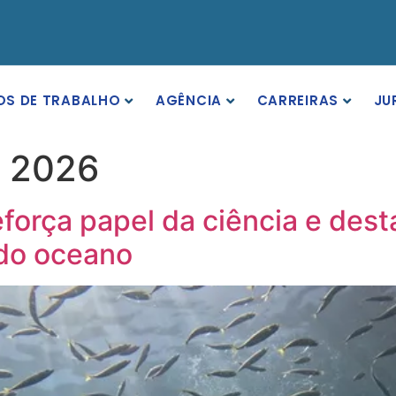
OS DE TRABALHO
AGÊNCIA
CARREIRAS
JU
e 2026
reforça papel da ciência e de
 do oceano