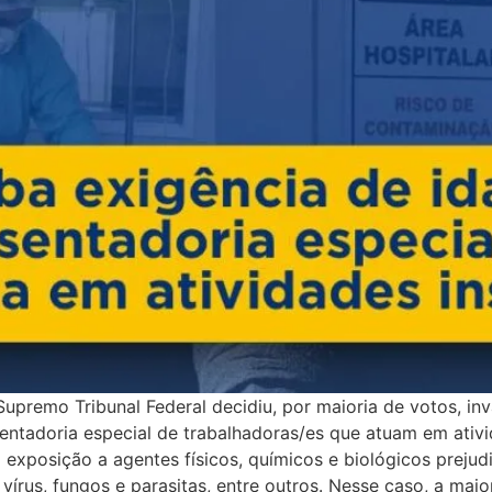
 Supremo Tribunal Federal decidiu, por maioria de votos, i
entadoria especial de trabalhadoras/es que atuam em ativ
xposição a agentes físicos, químicos e biológicos prejudic
, vírus, fungos e parasitas, entre outros. Nesse caso, a mai