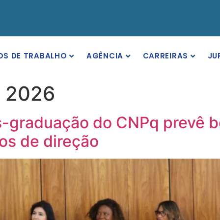
OS DE TRABALHO
AGÊNCIA
CARREIRAS
JU
e 2026
ós-graduação do CNPq prevê bô
os de direção