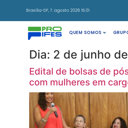
Brasília-DF,
7. agosto 2026 15:01
QUEM SOMOS
GRUP
Dia:
2 de junho d
Edital de bolsas de p
com mulheres em carg