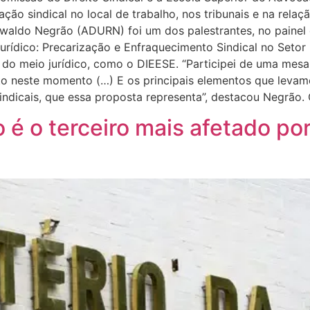
ação sindical no local de trabalho, nos tribunais e na rela
swaldo Negrão (ADURN) foi um dos palestrantes, no paine
ídico: Precarização e Enfraquecimento Sindical no Setor P
e do meio jurídico, como o DIEESE. “Participei de uma mes
to neste momento (…) E os principais elementos que levam
indicais, que essa proposta representa”, destacou Negrão. 
 é o terceiro mais afetado po