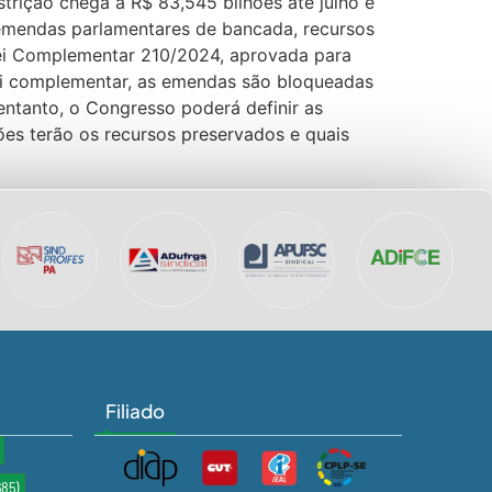
trição chega a R$ 83,545 bilhões até julho e
emendas parlamentares de bancada, recursos
Lei Complementar 210/2024, aprovada para
lei complementar, as emendas são bloqueadas
entanto, o Congresso poderá definir as
es terão os recursos preservados e quais
Filiado
685)