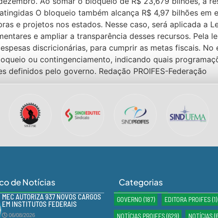
dezembro. Ao somar o bloqueio de R$ 23,679 bilhões, a res
atingidas O bloqueio também alcança R$ 4,97 bilhões em 
ras e projetos nos estados. Nesse caso, será aplicada a 
ntares e ampliar a transparência desses recursos. Pela 
pesas discricionárias, para cumprir as metas fiscais. No 
loqueio ou contingenciamento, indicando quais programaçõ
ites definidos pelo governo. Redação PROIFES-Federação
ico de Notícias
Categorias
MEC AUTORIZA 937 NOVOS CARGOS
GOVERNO
(187)
EDITORA PROIFES
(1)
EM INSTITUTOS FEDERAIS
NOTÍCIAS PROIFES
(629)
NOTÍCIAS
(
06/08/2026