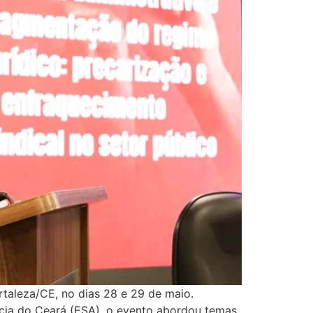
rtaleza/CE, no dias 28 e 29 de maio.
acia do Ceará (ESA), o evento abordou temas