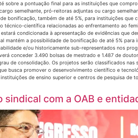
é sobre a pontuação final para as instituições que comp
 ou cargo semelhante, pró-reitoras adjuntas ou cargo semel
de bonificação, também de até 5%, para instituições que
écnico-científica relacionadas ao enfrentamento ao femini
 estará condicionada à apresentação de evidências que dem
l mantém a possibilidade de bonificação de até 5% para in
rabilidade e/ou historicamente sub-representados nos pro
verá conceder 3.490 bolsas de mestrado e 1.487 de doutor
grau de consolidação. Os projetos serão classificados nas s
que busca promover o desenvolvimento científico e tecnológ
 instituições de ensino superior e centros de pesquisa de 
o sindical com a OAB e entida