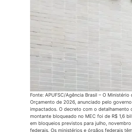
Fonte: APUFSC/Agência Brasil – O Ministério 
Orçamento de 2026, anunciado pelo governo f
impactados. O decreto com o detalhamento dos
montante bloqueado no MEC foi de R$ 1,6 bil
em bloqueios previstos para julho, novembr
federais. Os ministérios e órgãos federais t