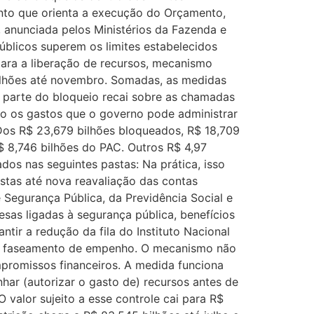
ento que orienta a execução do Orçamento,
 anunciada pelos Ministérios da Fazenda e
úblicos superem os limites estabelecidos
para a liberação de recursos, mecanismo
ilhões até novembro. Somadas, as medidas
r parte do bloqueio recai sobre as chamadas
ão os gastos que o governo pode administrar
Dos R$ 23,679 bilhões bloqueados, R$ 18,709
$ 8,746 bilhões do PAC. Outros R$ 4,97
dos nas seguintes pastas: Na prática, isso
stas até nova reavaliação das contas
e Segurança Pública, da Previdência Social e
as ligadas à segurança pública, benefícios
ntir a redução da fila do Instituto Nacional
ado faseamento de empenho. O mecanismo não
promissos financeiros. A medida funciona
har (autorizar o gasto de) recursos antes de
 valor sujeito a esse controle cai para R$