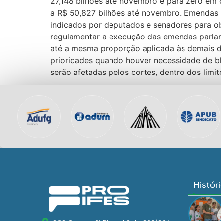
27,148 bilhões até novembro e para zero em 
a R$ 50,827 bilhões até novembro. Emendas 
indicados por deputados e senadores para ob
regulamentar a execução das emendas parlame
até a mesma proporção aplicada às demais des
prioridades quando houver necessidade de b
serão afetadas pelos cortes, dentro dos lim
Histór