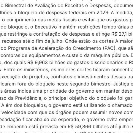
io Bimestral de Avaliação de Receitas e Despesas, docum
ilhões o bloqueio de despesas federais em 2026. A medida,
 o cumprimento das metas fiscais e evitar que os gastos p
m do bloqueio, o Executivo mantém restrições temporárias 
e restringe a contratação de despesas e atinge R$ 27,1 b
 recursos até o fim de julho. Onde estão os cortes A maio
 e do Programa de Aceleração do Crescimento (PAC), que s
, compras de equipamentos e custeio da máquina pública. 
 dos quais R$ 9,963 bilhões de gastos discricionários e R
Entre os ministérios, os maiores cortes ficaram concentra
execução de projetos, contratos e investimentos dessas pa
 ficaram fora do bloqueio neste segundo bimestre: Justiça 
 áreas indica uma prioridade do governo em manter despes
so da Previdência, o principal objetivo do bloqueio foi gara
o Além dos bloqueios, o governo está utilizando o cham
 a velocidade com que os órgãos podem assumir novos com
recadação ficar abaixo do esperado, o governo evita empen
 de empenho está prevista em R$ 59,866 bilhões até julho. O