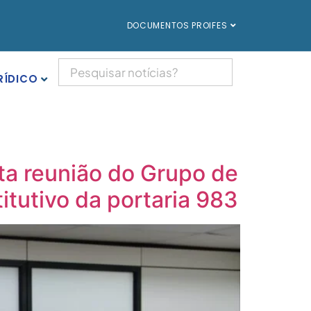
DOCUMENTOS PROIFES
RÍDICO
ta reunião do Grupo de
tutivo da portaria 983