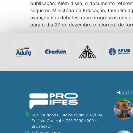
publicação. Além disso, o documento refer
segue no Ministério da Educação, também agu
avançou nos debates, com progressos nos po
para o dia 27 de dezembro e ocorrerá de form
Histór
SCS Quadra 01 Bloco I Sala 803/804
Edifício Central - CEP: 70301-000 -
Brasília/DF