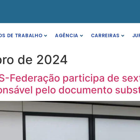
OS DE TRABALHO
AGÊNCIA
CARREIRAS
JU
ro de 2024
S-Federação participa de sex
nsável pelo documento substi