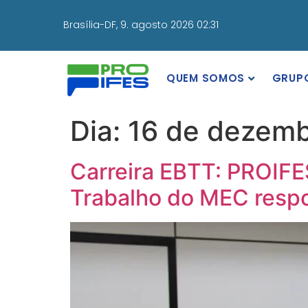
Brasília-DF,
9. agosto 2026 02:31
QUEM SOMOS
GRUP
Dia:
16 de dezemb
Carreira EBTT: PROIFE
Trabalho do MEC respo