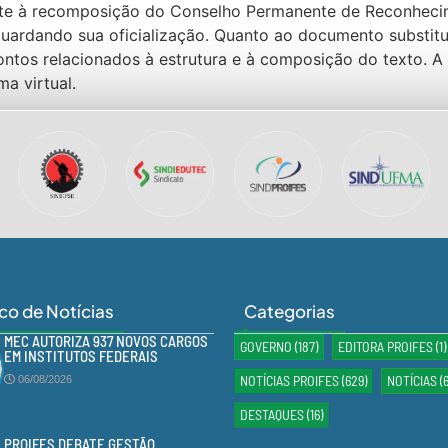
ente à recomposição do Conselho Permanente de Reconhec
ardando sua oficialização. Quanto ao documento substitut
ntos relacionados à estrutura e à composição do texto. 
a virtual.
ico de Notícias
Categorias
MEC AUTORIZA 937 NOVOS CARGOS
GOVERNO
(187)
EDITORA PROIFES
(1)
EM INSTITUTOS FEDERAIS
NOTÍCIAS PROIFES
(629)
NOTÍCIAS
(
06/08/2026
DESTAQUES
(16)
PROIFES DEBATE GESTÃO