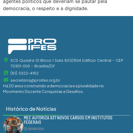
agentes políticos que deveriam se pautar pela
democracia, o respeito e a dignidade.
SCS Quadra 01 Bloco I Sala 803/804 Edifício Central - CEP:
70301-000 - Brasília/DF
(61) 3322-4162
secretaria@proifes.org.br
Há 20 anos construindo a democracia e a pluralidade no
Movimento Docente Conquistas e Desafios.
Histórico de Notícias
MEC AUTORIZA 937 NOVOS CARGOS EM INSTITUTOS
FEDERAIS
06/08/2026