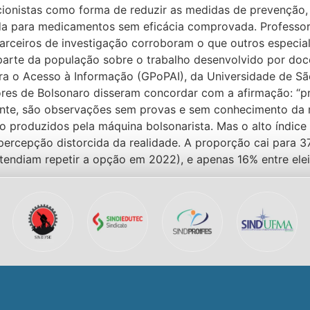
cionistas como forma de reduzir as medidas de prevenção,
a para medicamentos sem eficácia comprovada. Professore
rceiros de investigação corroboram o que outros especial
 parte da população sobre o trabalho desenvolvido por do
para o Acesso à Informação (GPoPAI), da Universidade de S
tores de Bolsonaro disseram concordar com a afirmação: “
ente, são observações sem provas e sem conhecimento da r
o produzidos pela máquina bolsonarista. Mas o alto índice
percepção distorcida da realidade. A proporção cai para 3
endiam repetir a opção em 2022), e apenas 16% entre elei