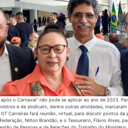
após o Carnaval” não pode se aplicar ao ano de 2023. Par
istros e de sindicato, dentre outras atividades, marcaram
 GT Carreiras fará reunião, virtual, para discutir pontos da
 Federação, Nilton Brandão, e o Tesoureiro, Flávio Alves, 
Gestão de Pessoas e de Relações do Trabalho do Ministéri