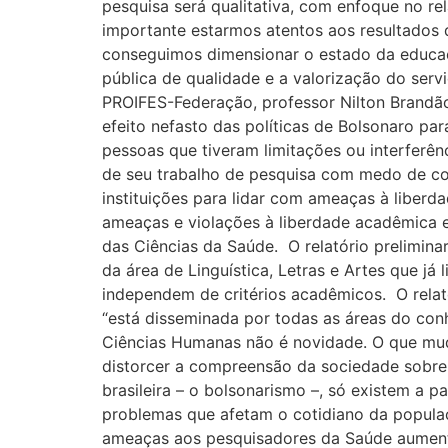
pesquisa será qualitativa, com enfoque no re
importante estarmos atentos aos resultados
conseguimos dimensionar o estado da educaç
pública de qualidade e a valorização do servi
PROIFES-Federação, professor Nilton Brandão
efeito nefasto das políticas de Bolsonaro pa
pessoas que tiveram limitações ou interferên
de seu trabalho de pesquisa com medo de co
instituições para lidar com ameaças à liber
ameaças e violações à liberdade acadêmica es
das Ciências da Saúde. O relatório prelimin
da área de Linguística, Letras e Artes que j
independem de critérios acadêmicos. O relat
“está disseminada por todas as áreas do con
Ciências Humanas não é novidade. O que mud
distorcer a compreensão da sociedade sobre
brasileira – o bolsonarismo –, só existem a p
problemas que afetam o cotidiano da populaç
ameaças aos pesquisadores da Saúde aumenta