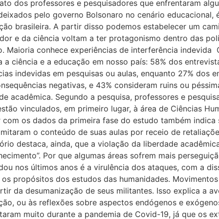
lato dos professores e pesquisadores que enfrentaram algu
 deixados pelo governo Bolsonaro no cenário educacional,
ão brasileira. A partir disso podemos estabelecer um ca
dor e da ciência voltam a ter protagonismo dentro das polí
. Maioria conhece experiências de interferência indevida
ra a ciência e a educação em nosso país: 58% dos entrevis
cias indevidas em pesquisas ou aulas, enquanto 27% dos en
nsequências negativas, e 43% consideram ruins ou péssima
dade acadêmica. Segundo a pesquisa, professores e pesqui
tão vinculados, em primeiro lugar, à área de Ciências Hum
ar com os dados da primeira fase do estudo também indica 
á limitaram o conteúdo de suas aulas por receio de retaliaç
ório destaca, ainda, que a violação da liberdade acadêmi
hecimento”. Por que algumas áreas sofrem mais perseguição
ou nos últimos anos é a virulência dos ataques, com a d
 os propósitos dos estudos das humanidades. Movimentos 
artir da desumanização de seus militantes. Isso explica a 
ão, ou às reflexões sobre aspectos endógenos e exógenos
ram muito durante a pandemia de Covid-19, já que os extr