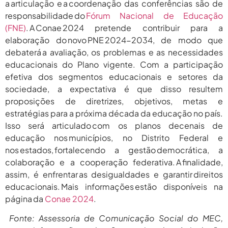
a articulação e a coordenação das conferências são de
responsabilidade do
Fórum Nacional de Educação
(FNE)
. A Conae 2024 pretende contribuir para a
elaboração do novo PNE 2024-2034, de modo que
debaterá a avaliação, os problemas e as necessidades
educacionais do Plano vigente. Com a participação
efetiva dos segmentos educacionais e setores da
sociedade, a expectativa é que disso resultem
proposições de diretrizes, objetivos, metas e
estratégias para a próxima década da educação no país.
Isso será articulado com os planos decenais de
educação nos municípios, no Distrito Federal e
nos estados, fortalecendo a gestão democrática, a
colaboração e a cooperação federativa. A finalidade,
assim, é enfrentar as desigualdades e garantir direitos
educacionais. Mais informações estão disponíveis na
página da
Conae 2024
.
Fonte: Assessoria de Comunicação Social do MEC,