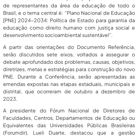
2026
de representantes da área da educação de todo o
Brasil, e o tema central é: “Plano Nacional de Educação
agosto 6,
PROIFES Celebra Os 58 Anos Da
APUB...
[PNE] 2024-2034: Política de Estado para garantia da
2026
educação como direito humano com justiça social e
agosto 6,
MEC Autoriza 937 Novos Cargos Em
desenvolvimento socioambiental sustentável”.
Institutos Federais...
2026
A partir das orientações do Documento Referência,
serão discutidos sete eixos, voltados a assegurar o
debate aprofundado dos problemas, causas, objetivos,
diretrizes, metas e estratégias para construção do novo
PNE. Durante a Conferência, serão apresentadas as
emendas expostas nas etapas estaduais, municipais e
distrital, que ocorreram de outubro a dezembro de
2023.
A presidente do Fórum Nacional de Diretores de
Faculdades, Centros, Departamentos de Educação ou
Equivalentes das Universidades Públicas Brasileiras
(Forumdir), Lueli Duarte, destacou que a gestão