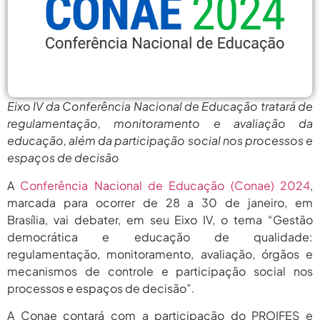
agosto 6,
PROIFES Celebra Os 58 Anos Da
APUB...
2026
agosto 6,
MEC Autoriza 937 Novos Cargos Em
Institutos Federais...
2026
agosto
Balanço Da 78ª SBPC: Na Primeira
Participação, PROIFES...
Eixo IV da Conferência Nacional de Educação tratará de
6, 2026
regulamentação, monitoramento e avaliação da
agosto 6,
6 De Agosto: Dia Nacional Dos
educação, além da participação social nos processos e
Profissionais De...
2026
espaços de decisão
agosto 6,
PROIFES Celebra Os 58 Anos Da
A
Conferência Nacional de Educação (Conae) 2024
,
APUB...
2026
marcada para ocorrer de 28 a 30 de janeiro, em
Brasília, vai debater, em seu Eixo IV, o tema “Gestão
agosto 6,
MEC Autoriza 937 Novos Cargos Em
Institutos Federais...
democrática e educação de qualidade:
2026
regulamentação, monitoramento, avaliação, órgãos e
agosto
Balanço Da 78ª SBPC: Na Primeira
mecanismos de controle e participação social nos
Participação, PROIFES...
6, 2026
processos e espaços de decisão”.
agosto 6,
6 De Agosto: Dia Nacional Dos
A Conae contará com a participação do PROIFES e
Profissionais De...