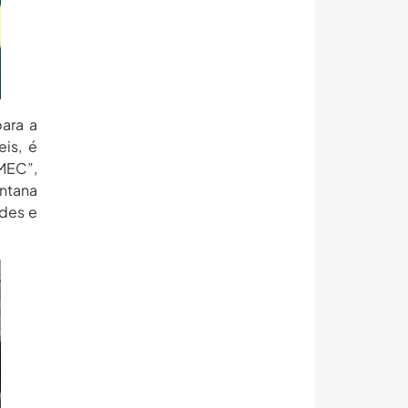
ara a
is, é
MEC”,
antana
ades e