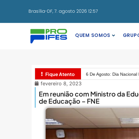
Brasília-DF,
7. agosto 2026 12:57
QUEM SOMOS
GRUP
MEC Autoriza 937 Novos Ca
Balanço Da 78ª SBPC: Na P
6 De Agosto: Dia Nacional 
Fique Atento
PROIFES Celebra Os 58 A
fevereiro 8, 2023
MEC Autoriza 937 Novos Ca
Em reunião com Ministro da Edu
Balanço Da 78ª SBPC: Na P
de Educação – FNE
6 De Agosto: Dia Nacional 
PROIFES Celebra Os 58 A
MEC Autoriza 937 Novos Ca