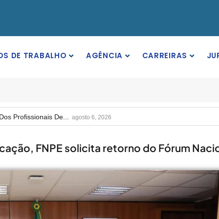
OS DE TRABALHO
AGÊNCIA
CARREIRAS
JU
rgos Em Institutos Federais...
agosto 6, 2026
rimeira Participação, PROIFES...
agosto 6, 2026
Dos Profissionais De...
agosto 6, 2026
nos Da APUB...
agosto 6, 2026
rgos Em Institutos Federais...
agosto 6, 2026
cação, FNPE solicita retorno do Fórum Naci
rimeira Participação, PROIFES...
agosto 6, 2026
Dos Profissionais De...
agosto 6, 2026
nos Da APUB...
agosto 6, 2026
rgos Em Institutos Federais...
agosto 6, 2026