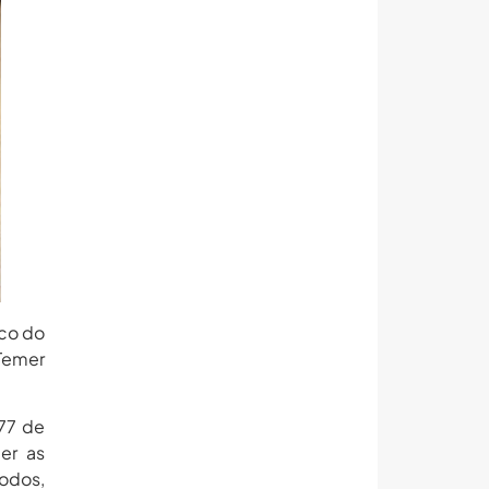
ico do
 Temer
577 de
er as
odos,