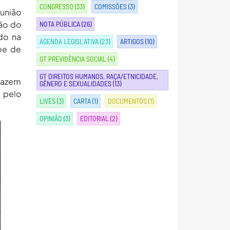
CONGRESSO
(33)
COMISSÕES
(3)
eunião
ção do
NOTA PÚBLICA
(26)
do na
AGENDA LEGISLATIVA
(23)
ARTIGOS
(10)
pe de
GT PREVIDÊNCIA SOCIAL
(4)
GT DIREITOS HUMANOS, RAÇA/ETNICIDADE,
 fazem
GÊNERO E SEXUALIDADES
(13)
e pelo
LIVES
(3)
CARTA
(1)
DOCUMENTOS
(1)
OPINIÃO
(3)
EDITORIAL
(2)