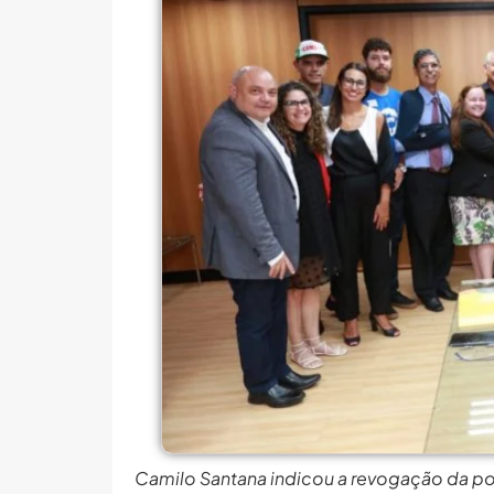
Balanço Da 78ª SBPC: Na P
6 De Agosto: Dia Nacional 
PROIFES Celebra Os 58 A
MEC Autoriza 937 Novos Ca
Balanço Da 78ª SBPC: Na P
6 De Agosto: Dia Nacional 
PROIFES Celebra Os 58 A
MEC Autoriza 937 Novos Ca
Camilo Santana indicou a revogação da p