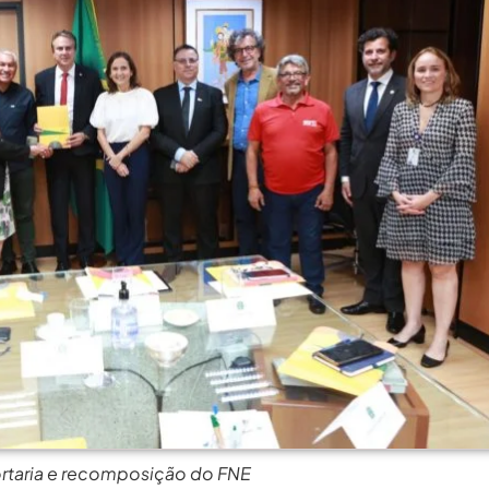
rimeira Participação, PROIFES...
agosto 6, 2026
Dos Profissionais De...
agosto 6, 2026
nos Da APUB...
agosto 6, 2026
rgos Em Institutos Federais...
agosto 6, 2026
rimeira Participação, PROIFES...
agosto 6, 2026
Dos Profissionais De...
agosto 6, 2026
nos Da APUB...
agosto 6, 2026
rgos Em Institutos Federais...
agosto 6, 2026
ortaria e recomposição do FNE